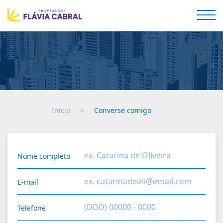
Início
Converse comigo
Nome completo
E-mail
Telefone